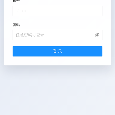
账号
密码
登 录